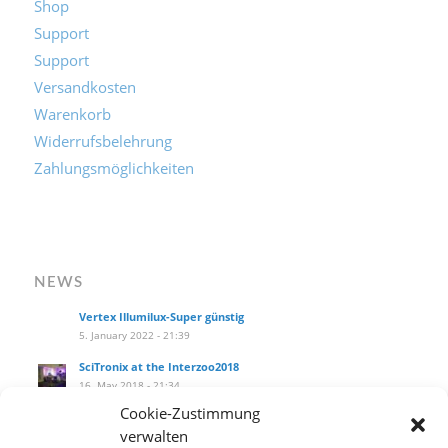
Shop
Support
Support
Versandkosten
Warenkorb
Widerrufsbelehrung
Zahlungsmöglichkeiten
NEWS
Vertex Illumilux-Super günstig
5. January 2022 - 21:39
SciTronix at the Interzoo2018
16. May 2018 - 21:34
Cookie-Zustimmung
SciTronix auf der Interzoo2018
verwalten
16. May 2018 - 21:25