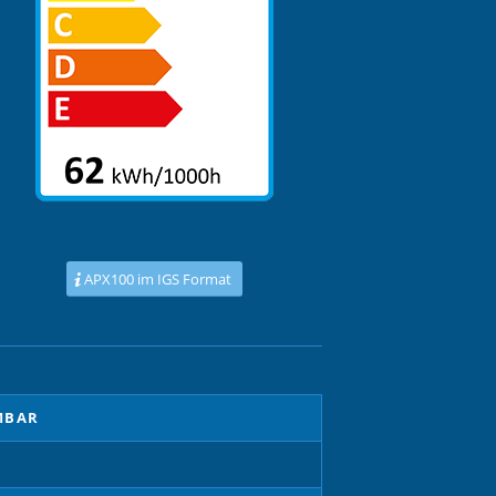
APX100 im IGS Format
MBAR