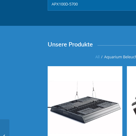
APX100D-5700
Unsere Produkte
All
/
Aquarium Beleuc
APX66-5700