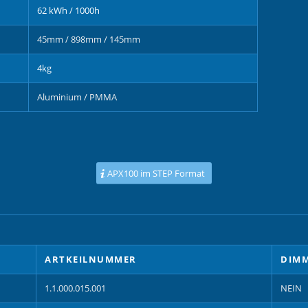
62 kWh / 1000h
45mm / 898mm / 145mm
4kg
Aluminium / PMMA
APX100 im STEP Format
ARTKEILNUMMER
DIM
1.1.000.015.001
NEIN