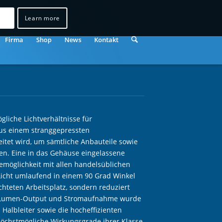
Learn more
Firma
Shop
News
Kontakt
liche Lichtverhältnisse für
 aus einem stranggepressten
itet wird, um sämtliche Anbauteile sowie
len. Eine in das Gehäuse eingelassene
emöglichkeit mit allen handelsüblichen
Licht umlaufend in einem 90 Grad Winkel
chteten Arbeitsplatz, sondern reduziert
to Lumen-Output und Stromaufnahme wurde
 Halbleiter sowie die hocheffizienten
 höchstmögliche Wirkungsgrade ihrer Klasse