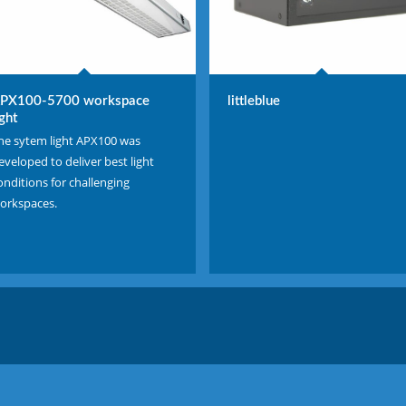
PX100-5700 workspace
littleblue
ight
he sytem light APX100 was
eveloped to deliver best light
onditions for challenging
orkspaces.