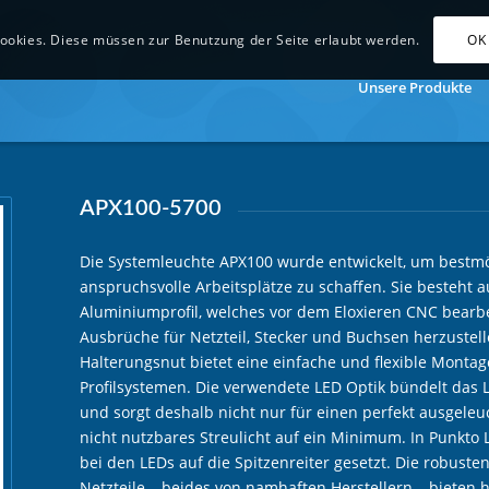
OK
ookies. Diese müssen zur Benutzung der Seite erlaubt werden.
Unsere Produkte
APX100-5700
Die Systemleuchte APX100 wurde entwickelt, um bestmög
anspruchsvolle Arbeitsplätze zu schaffen. Sie besteht
Aluminiumprofil, welches vor dem Eloxieren CNC bearbe
Ausbrüche für Netzteil, Stecker und Buchsen herzustel
Halterungsnut bietet eine einfache und flexible Montag
Profilsystemen. Die verwendete LED Optik bündelt das 
und sorgt deshalb nicht nur für einen perfekt ausgeleu
nicht nutzbares Streulicht auf ein Minimum. In Punk
bei den LEDs auf die Spitzenreiter gesetzt. Die robusten
Netzteile – beides von namhaften Herstellern – bieten