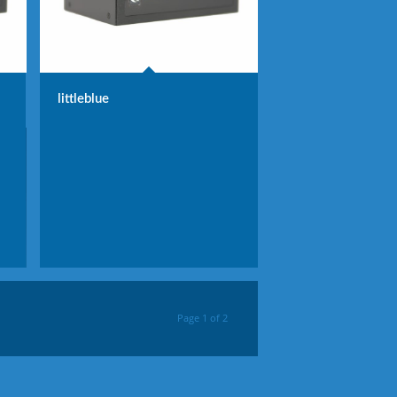
littleblue
Page 1 of 2