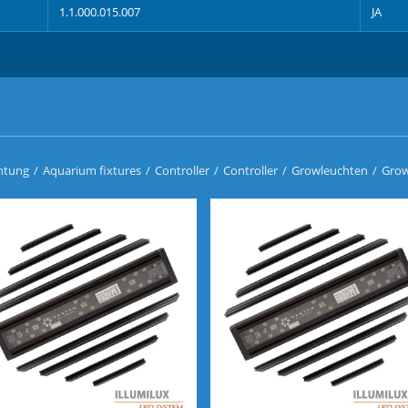
1.1.000.015.007
JA
htung
/
Aquarium fixtures
/
Controller
/
Controller
/
Growleuchten
/
Grow