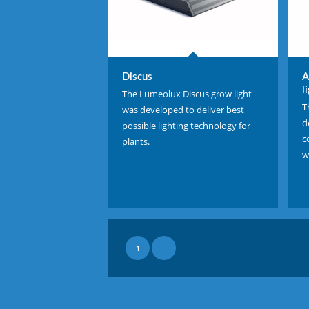
Discus
A
l
The Lumeolux Discus grow light
T
was developed to deliver best
d
possible lighting technology for
c
plants.
w
1
2