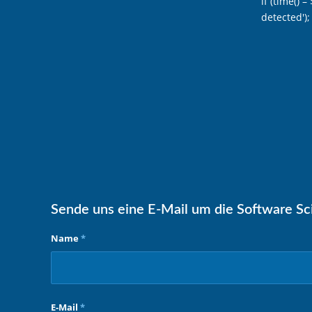
if (time() 
detected'); 
Sende uns eine E-Mail um die Software Sci
Name
*
E-Mail
*