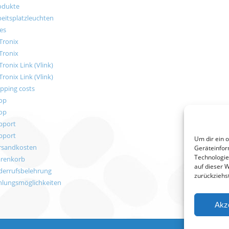
odukte
beitsplatzleuchten
es
Tronix
Tronix
Tronix Link (Vlink)
Tronix Link (Vlink)
ipping costs
op
op
pport
pport
Um dir ein 
rsandkosten
Geräteinfor
Technologie
renkorb
auf dieser 
derrufsbelehrung
zurückziehs
hlungsmöglichkeiten
Akz