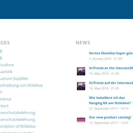
AGES
NEWS
B
Vertex Illumilux-Super gün
B
5. January 2022 - 21:39
iculture
SciTronix at the Interzoo2
aristik
16. May 2018 - 21:34
uarium Supplies
SciTronix auf der Interzoo
chreibung von littleblue
16. May 2018 - 21:25
rt
Wie installiere ich das
eckout
Hanging Kit am littleblue?
ntact
27. September 2017 - 14:10
tenschutzbelehrung
Our new product catalog!
tenschutzbelehrung
12. September 2017 - 13:33
cription of littleblue
weiterungswünsche