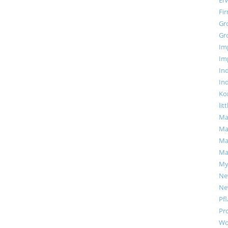
Fi
Gr
Gr
Im
Im
Ind
Ind
Ko
lit
Ma
Ma
Ma
Ma
My
Ne
Ne
Pf
Pr
Wo