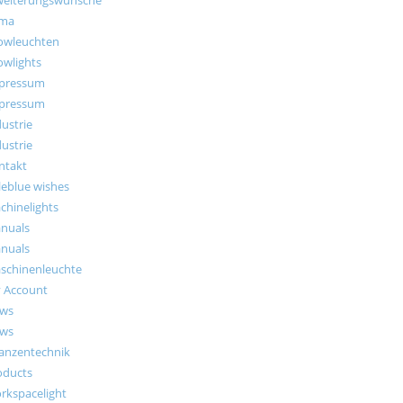
rma
owleuchten
owlights
pressum
pressum
ustrie
ustrie
ntakt
tleblue wishes
chinelights
nuals
nuals
schinenleuchte
 Account
ws
ws
lanzentechnik
oducts
rkspacelight