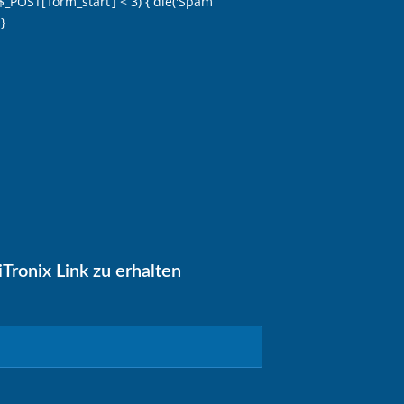
– $_POST[‘form_start’] < 3) { die('Spam
}
Tronix Link zu erhalten