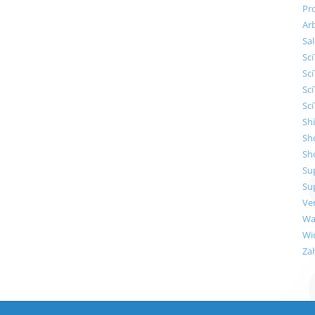
Pr
Ar
Sal
Sci
Sci
Sci
Sci
Sh
Sh
Sh
Su
Su
Ve
Wa
Wi
Za