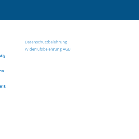
Datenschutzbelehrung
Widerrufsbelehrung
AGB
stig
018
2018