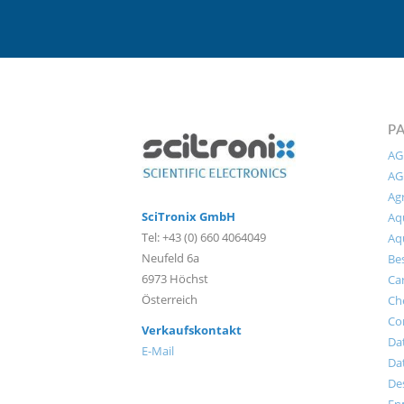
P
AG
AG
Agr
SciTronix GmbH
Aqu
Tel: +43 (0) 660 4064049
Aq
Neufeld 6a
Bes
6973 Höchst
Ca
Österreich
Ch
Co
Verkaufskontakt
Da
E-Mail
Da
Des
Er