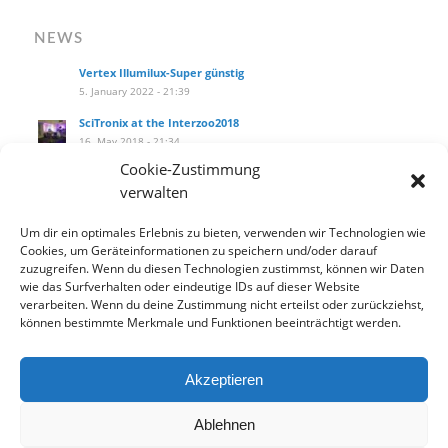
NEWS
Vertex Illumilux-Super günstig
5. January 2022 - 21:39
SciTronix at the Interzoo2018
16. May 2018 - 21:34
Cookie-Zustimmung
SciTronix auf der Interzoo2018
verwalten
16. May 2018 - 21:25
Wie installiere ich das Hanging Kit am littleblue?
Um dir ein optimales Erlebnis zu bieten, verwenden wir Technologien wie
27. September 2017 - 14:10
Cookies, um Geräteinformationen zu speichern und/oder darauf
zuzugreifen. Wenn du diesen Technologien zustimmst, können wir Daten
Our new product catalog!
wie das Surfverhalten oder eindeutige IDs auf dieser Website
12. September 2017 - 13:33
verarbeiten. Wenn du deine Zustimmung nicht erteilst oder zurückziehst,
können bestimmte Merkmale und Funktionen beeinträchtigt werden.
Akzeptieren
Datenschutzbelehrung
Widerrufsbelehrung
AGB
Ablehnen