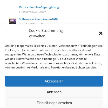
Vertex Illumilux-Super günstig
5. January 2022 - 21:39
SciTronix at the Interzoo2018
16. May 2018 - 21:34
Cookie-Zustimmung
SciTronix auf der Interzoo2018
verwalten
16. May 2018 - 21:25
Wie installiere ich das Hanging Kit am littleblue?
Um dir ein optimales Erlebnis zu bieten, verwenden wir Technologien wie
27. September 2017 - 14:10
Cookies, um Geräteinformationen zu speichern und/oder darauf
zuzugreifen. Wenn du diesen Technologien zustimmst, können wir Daten
Our new product catalog!
wie das Surfverhalten oder eindeutige IDs auf dieser Website
12. September 2017 - 13:33
verarbeiten. Wenn du deine Zustimmung nicht erteilst oder zurückziehst,
können bestimmte Merkmale und Funktionen beeinträchtigt werden.
Akzeptieren
Datenschutzbelehrung
Widerrufsbelehrung
AGB
Ablehnen
Einstellungen ansehen