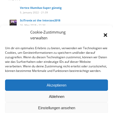
Vertex Illumilux-Super günstig
5. January 2022 - 21:39
SciTronix at the Interzoo2018
16. May 2018 - 21:34
Cookie-Zustimmung
SciTronix auf der Interzoo2018
verwalten
16. May 2018 - 21:25
Wie installiere ich das Hanging Kit am littleblue?
Um dir ein optimales Erlebnis zu bieten, verwenden wir Technologien wie
27. September 2017 - 14:10
Cookies, um Geräteinformationen zu speichern und/oder darauf
zuzugreifen. Wenn du diesen Technologien zustimmst, können wir Daten
Our new product catalog!
wie das Surfverhalten oder eindeutige IDs auf dieser Website
12. September 2017 - 13:33
verarbeiten. Wenn du deine Zustimmung nicht erteilst oder zurückziehst,
können bestimmte Merkmale und Funktionen beeinträchtigt werden.
Akzeptieren
Datenschutzbelehrung
Widerrufsbelehrung
AGB
Ablehnen
Einstellungen ansehen