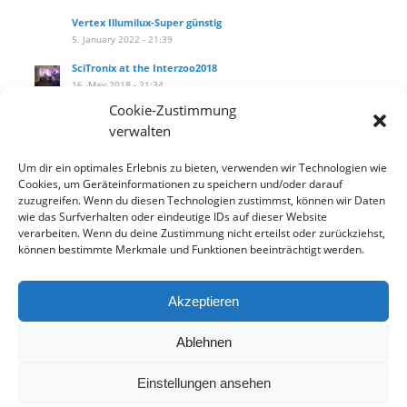
Vertex Illumilux-Super günstig
5. January 2022 - 21:39
SciTronix at the Interzoo2018
16. May 2018 - 21:34
Cookie-Zustimmung
SciTronix auf der Interzoo2018
verwalten
16. May 2018 - 21:25
Wie installiere ich das Hanging Kit am littleblue?
Um dir ein optimales Erlebnis zu bieten, verwenden wir Technologien wie
27. September 2017 - 14:10
Cookies, um Geräteinformationen zu speichern und/oder darauf
zuzugreifen. Wenn du diesen Technologien zustimmst, können wir Daten
Our new product catalog!
wie das Surfverhalten oder eindeutige IDs auf dieser Website
12. September 2017 - 13:33
verarbeiten. Wenn du deine Zustimmung nicht erteilst oder zurückziehst,
können bestimmte Merkmale und Funktionen beeinträchtigt werden.
Akzeptieren
Datenschutzbelehrung
Widerrufsbelehrung
AGB
Ablehnen
Einstellungen ansehen