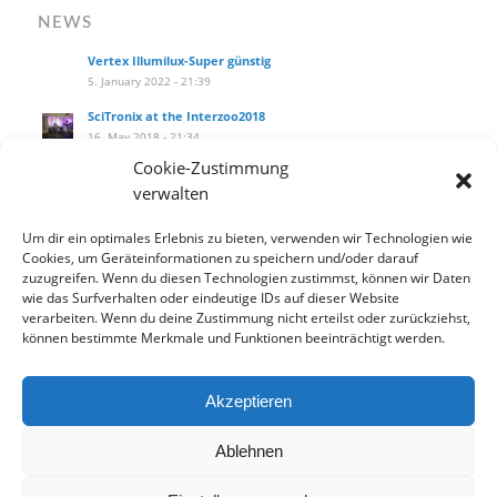
NEWS
Vertex Illumilux-Super günstig
5. January 2022 - 21:39
SciTronix at the Interzoo2018
16. May 2018 - 21:34
Cookie-Zustimmung
SciTronix auf der Interzoo2018
verwalten
16. May 2018 - 21:25
Wie installiere ich das Hanging Kit am littleblue?
Um dir ein optimales Erlebnis zu bieten, verwenden wir Technologien wie
27. September 2017 - 14:10
Cookies, um Geräteinformationen zu speichern und/oder darauf
zuzugreifen. Wenn du diesen Technologien zustimmst, können wir Daten
Our new product catalog!
wie das Surfverhalten oder eindeutige IDs auf dieser Website
12. September 2017 - 13:33
verarbeiten. Wenn du deine Zustimmung nicht erteilst oder zurückziehst,
können bestimmte Merkmale und Funktionen beeinträchtigt werden.
Akzeptieren
Datenschutzbelehrung
Widerrufsbelehrung
AGB
Ablehnen