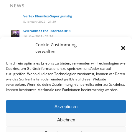
NEWS
Vertex Illumilux-Super günstig
5. January 2022 - 21:39
SciTronix at the Interzoo2018
16. May 2018 - 21:34
Cookie-Zustimmung
SciTronix auf der Interzoo2018
verwalten
16. May 2018 - 21:25
Wie installiere ich das Hanging Kit am littleblue?
Um dir ein optimales Erlebnis zu bieten, verwenden wir Technologien wie
27. September 2017 - 14:10
Cookies, um Geräteinformationen zu speichern und/oder darauf
zuzugreifen. Wenn du diesen Technologien zustimmst, können wir Daten
Our new product catalog!
wie das Surfverhalten oder eindeutige IDs auf dieser Website
12. September 2017 - 13:33
verarbeiten. Wenn du deine Zustimmung nicht erteilst oder zurückziehst,
können bestimmte Merkmale und Funktionen beeinträchtigt werden.
Akzeptieren
Datenschutzbelehrung
Widerrufsbelehrung
AGB
Ablehnen