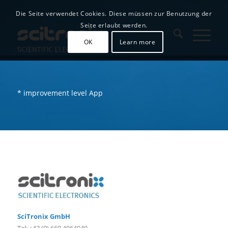
Die Seite verwendet Cookies. Diese müssen zur Benutzung der
Seite erlaubt werden.
OK
Learn more
* improvement level App
SciTronix GmbH