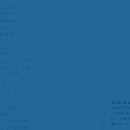
ws
lanzentechnik
oducts
rkspacelight
odukte
beitsplatzleuchten
es
Tronix
Tronix
Tronix Link (Vlink)
Tronix Link (Vlink)
ipping costs
op
op
pport
pport
Um dir ein 
rsandkosten
Geräteinfor
Technologie
renkorb
auf dieser 
derrufsbelehrung
zurückziehs
hlungsmöglichkeiten