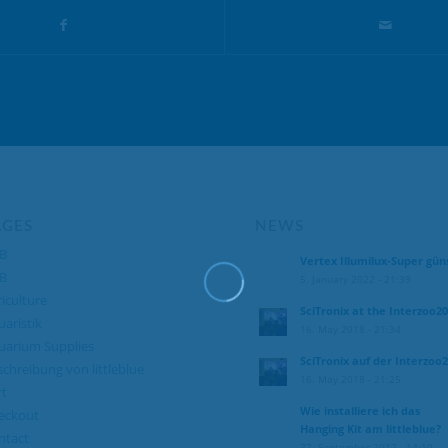
AGES
NEWS
B
Vertex Illumilux-Super gün
B
5. January 2022 - 21:39
iculture
SciTronix at the Interzoo2
aristik
16. May 2018 - 21:34
uarium Supplies
SciTronix auf der Interzoo
chreibung von littleblue
16. May 2018 - 21:25
rt
Wie installiere ich das
eckout
Hanging Kit am littleblue?
ntact
27. September 2017 - 14:10