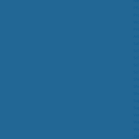
Ne
Pf
Pr
Wo
Pr
Ar
Sal
Sci
Sci
Sci
Sci
Sh
Sh
Sh
Su
Su
Ve
Wa
Wi
Za