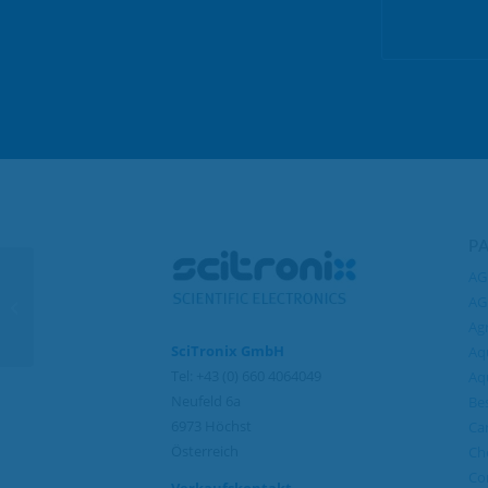
P
AG
MBX24 ab jetzt in zwei
AG
Varianten verfügbar!
Agr
SciTronix GmbH
Aqu
Tel: +43 (0) 660 4064049
Aq
Neufeld 6a
Bes
6973 Höchst
Ca
Österreich
Ch
Co