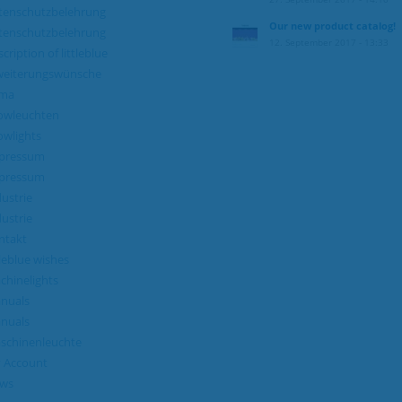
tenschutzbelehrung
Our new product catalog!
tenschutzbelehrung
12. September 2017 - 13:33
cription of littleblue
weiterungswünsche
rma
owleuchten
owlights
pressum
pressum
ustrie
ustrie
ntakt
tleblue wishes
chinelights
nuals
nuals
schinenleuchte
 Account
ws