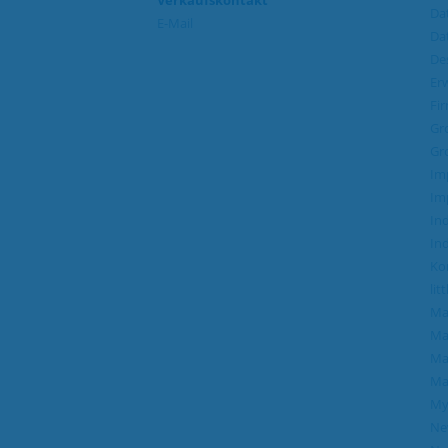
Verkaufskontakt
Da
E-Mail
Da
Des
Er
Fi
Gr
Gr
Im
Im
Ind
Ind
Ko
lit
Ma
Ma
Ma
Ma
My
Ne