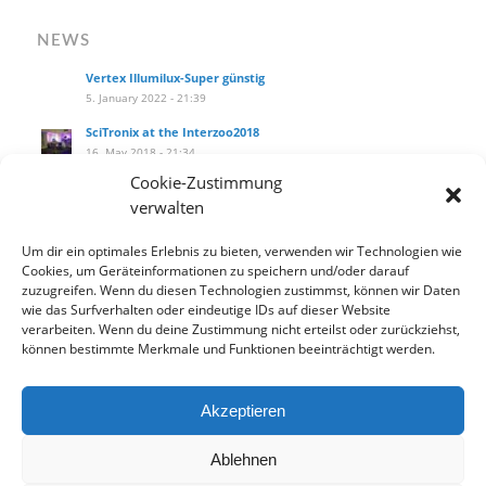
NEWS
Vertex Illumilux-Super günstig
5. January 2022 - 21:39
SciTronix at the Interzoo2018
16. May 2018 - 21:34
Cookie-Zustimmung
SciTronix auf der Interzoo2018
verwalten
16. May 2018 - 21:25
Wie installiere ich das Hanging Kit am littleblue?
Um dir ein optimales Erlebnis zu bieten, verwenden wir Technologien wie
27. September 2017 - 14:10
Cookies, um Geräteinformationen zu speichern und/oder darauf
zuzugreifen. Wenn du diesen Technologien zustimmst, können wir Daten
Our new product catalog!
wie das Surfverhalten oder eindeutige IDs auf dieser Website
12. September 2017 - 13:33
verarbeiten. Wenn du deine Zustimmung nicht erteilst oder zurückziehst,
können bestimmte Merkmale und Funktionen beeinträchtigt werden.
Akzeptieren
Datenschutzbelehrung
Widerrufsbelehrung
AGB
Ablehnen