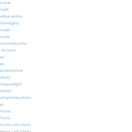
ustrie
ntakt
tleblue wishes
chinelights
nuals
nuals
schinenleuchte
 Account
ws
ws
lanzentechnik
oducts
rkspacelight
odukte
beitsplatzleuchten
es
Tronix
Tronix
Tronix Link (Vlink)
Tronix Link (Vlink)