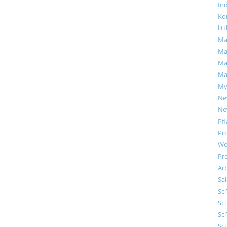
Ind
Ko
lit
Ma
Ma
Ma
Ma
My
Ne
Ne
Pf
Pr
Wo
Pr
Ar
Sal
Sci
Sci
Sci
Sci