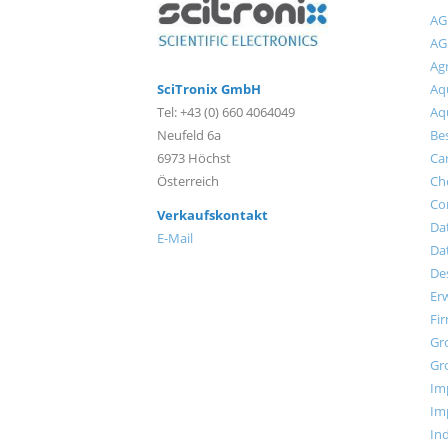
AG
AG
Agr
SciTronix GmbH
Aqu
Tel: +43 (0) 660 4064049
Aq
Neufeld 6a
Bes
6973 Höchst
Ca
Österreich
Ch
Co
Verkaufskontakt
Da
E-Mail
Da
Des
Er
Fi
Gr
Gr
Im
Im
Ind