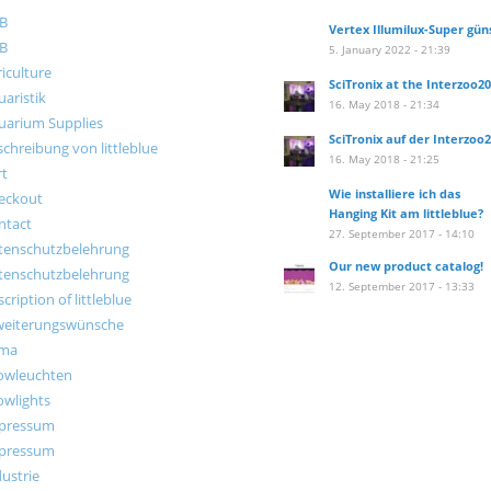
B
Vertex Illumilux-Super gün
B
5. January 2022 - 21:39
iculture
SciTronix at the Interzoo2
aristik
16. May 2018 - 21:34
uarium Supplies
SciTronix auf der Interzoo
chreibung von littleblue
16. May 2018 - 21:25
rt
Wie installiere ich das
eckout
Hanging Kit am littleblue?
ntact
27. September 2017 - 14:10
tenschutzbelehrung
Our new product catalog!
tenschutzbelehrung
12. September 2017 - 13:33
cription of littleblue
weiterungswünsche
rma
owleuchten
owlights
pressum
pressum
ustrie