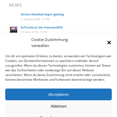
NEWS
Vertex Illumilux-Super günstig
5. January 2022 - 21:39
SciTronix at the Interzoo2018
16. May 2018 - 21:34
Cookie-Zustimmung
SciTronix auf der Interzoo2018
verwalten
16. May 2018 - 21:25
Wie installiere ich das Hanging Kit am littleblue?
Um dir ein optimales Erlebnis zu bieten, verwenden wir Technologien wie
27. September 2017 - 14:10
Cookies, um Geräteinformationen zu speichern und/oder darauf
zuzugreifen. Wenn du diesen Technologien zustimmst, können wir Daten
Our new product catalog!
wie das Surfverhalten oder eindeutige IDs auf dieser Website
12. September 2017 - 13:33
verarbeiten. Wenn du deine Zustimmung nicht erteilst oder zurückziehst,
können bestimmte Merkmale und Funktionen beeinträchtigt werden.
Akzeptieren
Datenschutzbelehrung
Widerrufsbelehrung
AGB
Ablehnen