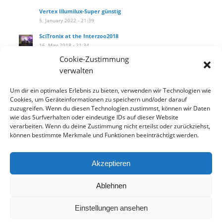
Vertex Illumilux-Super günstig
5. January 2022 - 21:39
SciTronix at the Interzoo2018
16. May 2018 - 21:34
Cookie-Zustimmung
SciTronix auf der Interzoo2018
verwalten
16. May 2018 - 21:25
Wie installiere ich das Hanging Kit am littleblue?
Um dir ein optimales Erlebnis zu bieten, verwenden wir Technologien wie
27. September 2017 - 14:10
Cookies, um Geräteinformationen zu speichern und/oder darauf
zuzugreifen. Wenn du diesen Technologien zustimmst, können wir Daten
Our new product catalog!
wie das Surfverhalten oder eindeutige IDs auf dieser Website
12. September 2017 - 13:33
verarbeiten. Wenn du deine Zustimmung nicht erteilst oder zurückziehst,
können bestimmte Merkmale und Funktionen beeinträchtigt werden.
Akzeptieren
Datenschutzbelehrung
Widerrufsbelehrung
AGB
Ablehnen
Einstellungen ansehen